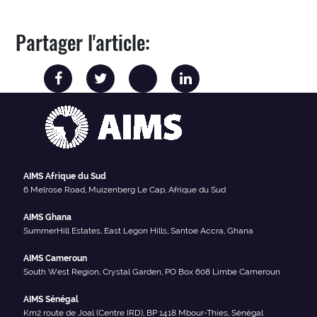
Partager l'article:
AIMS Afrique du Sud
6 Melrose Road, Muizenberg Le Cap, Afrique du Sud
AIMS Ghana
SummerHill Estates, East Legon Hills, Santoe Accra, Ghana
AIMS Cameroun
South West Region, Crystal Garden, PO Box 608 Limbe Cameroun
AIMS Sénégal
Km2 route de Joal (Centre IRD), BP 1418 Mbour-Thies, Sénégal