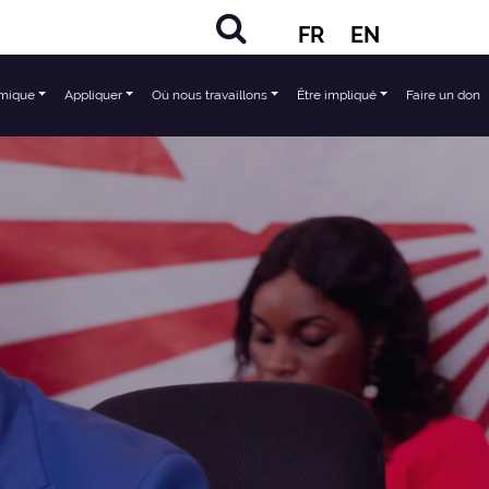
FR
EN
mique
Appliquer
Où nous travaillons
Être impliqué
Faire un don