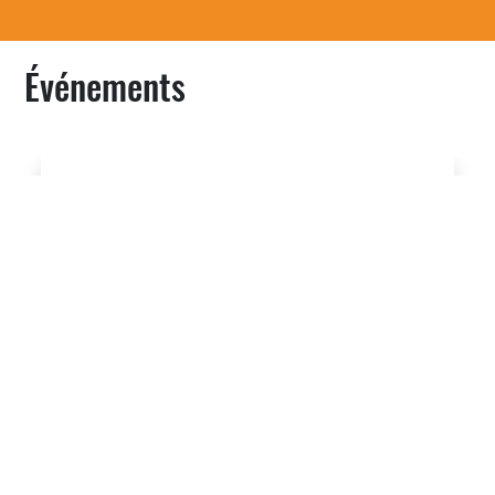
Événements
Précédent
Suivan
GEODESY FOR A RESILIENT AFRICA SUMMER
SCHOOL