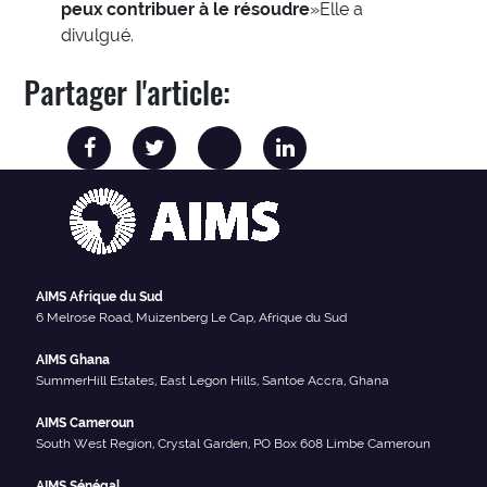
peux contribuer à le résoudre
»Elle a
divulgué.
Partager l'article:
AIMS Afrique du Sud
6 Melrose Road, Muizenberg Le Cap, Afrique du Sud
AIMS Ghana
SummerHill Estates, East Legon Hills, Santoe Accra, Ghana
AIMS Cameroun
South West Region, Crystal Garden, PO Box 608 Limbe Cameroun
AIMS Sénégal