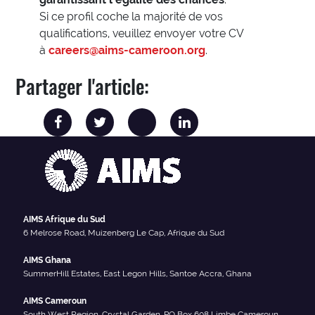
Si ce profil coche la majorité de vos
qualifications, veuillez envoyer votre CV
à
careers@aims-cameroon.org
.
Partager l'article:
AIMS Afrique du Sud
6 Melrose Road, Muizenberg Le Cap, Afrique du Sud
AIMS Ghana
SummerHill Estates, East Legon Hills, Santoe Accra, Ghana
AIMS Cameroun
South West Region, Crystal Garden, PO Box 608 Limbe Cameroun