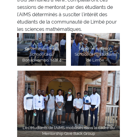
sessions de mentorat par des étudiants de
l'AIMS déterminés à susciter l'intérêt des
étudiants de la communauté de Limbé pour
les sciences mathématiques.
Government High
Government High
School (GHS)
School (GHS) Étudiants
Bonadikombo, Mile 4
de Limbe
Les étudiants de l'AIMS mobilisés dans le cadre du
Mentorship Give Back Group