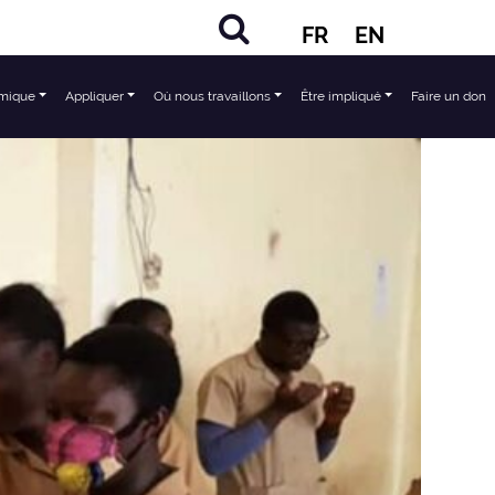
FR
EN
mique
Appliquer
Où nous travaillons
Être impliqué
Faire un don