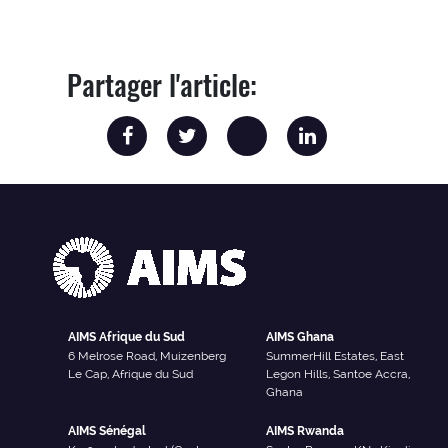
Partager l'article:
AIMS Afrique du Sud
AIMS Ghana
6 Melrose Road, Muizenberg
SummerHill Estates, East
Le Cap, Afrique du Sud
Legon Hills, Santoe Accra,
Ghana
AIMS Sénégal
AIMS Rwanda