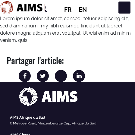
FR
EN
Navigation principale
Lorem ipsum dolor sit amet, consec- tetuer adipiscing elit,
sed diam nonum- my nibh euismod tincidunt ut laoreet
dolore magna aliquam erat volutpat. Ut wisi enim ad minim
veniam, quis
Partager l'article:
AIMS Afrique du Sud
6 Melrose Road, Muizenberg Le Cap, Afrique du Sud
AIMS Ghana