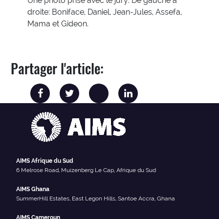
Une photo prise avec le jury: De gauche à
droite: Boniface, Daniel, Jean-Jules, Assefa,
Mama et Gideon.
Partager l'article:
AIMS Afrique du Sud
6 Melrose Road, Muizenberg Le Cap, Afrique du Sud
AIMS Ghana
SummerHill Estates, East Legon Hills, Santoe Accra, Ghana
AIMS Cameroun