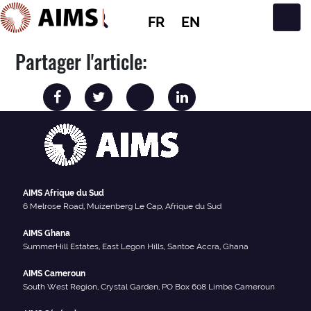
FR
EN
Navigation principale
Partager l'article:
AIMS Afrique du Sud
6 Melrose Road, Muizenberg Le Cap, Afrique du Sud
AIMS Ghana
SummerHill Estates, East Legon Hills, Santoe Accra, Ghana
AIMS Cameroun
South West Region, Crystal Garden, PO Box 608 Limbe Cameroun