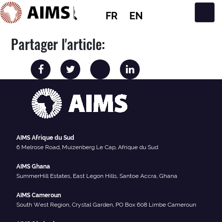
FR
EN
Navigation principale
Partager l'article:
AIMS Afrique du Sud
6 Melrose Road, Muizenberg Le Cap, Afrique du Sud
AIMS Ghana
SummerHill Estates, East Legon Hills, Santoe Accra, Ghana
AIMS Cameroun
South West Region, Crystal Garden, PO Box 608 Limbe Cameroun