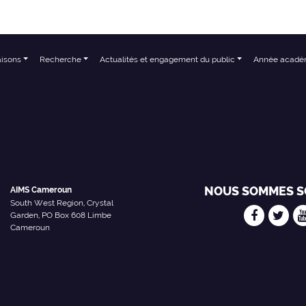
aisons
Recherche
Actualités et engagement du public
Année acadé
NOUS SOMMES S
AIMS Cameroun
South West Region, Crystal
Garden, PO Box 608 Limbe
Cameroun