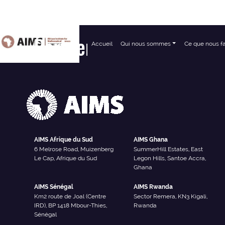
Partner Type :
Industry
Accueil
Qui nous sommes
Ce que nous f
Navigation principale
AIMS Afrique du Sud
AIMS Ghana
6 Melrose Road, Muizenberg
SummerHill Estates, East
Le Cap, Afrique du Sud
Legon Hills, Santoe Accra,
Ghana
AIMS Sénégal
AIMS Rwanda
Km2 route de Joal (Centre
Sector Remera, KN3 Kigali,
IRD), BP 1418 Mbour-Thies,
Rwanda
Sénégal