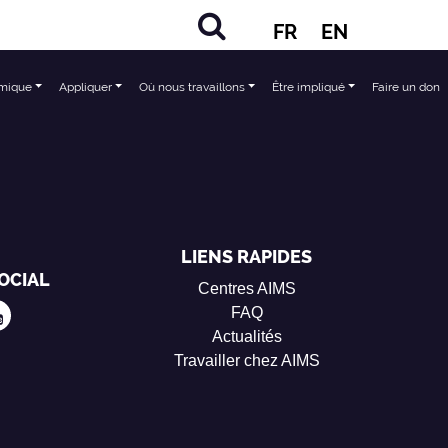
FR
EN
mique
Appliquer
Où nous travaillons
Être impliqué
Faire un don
LIENS RAPIDES
OCIAL
Centres AIMS
FAQ
Actualités
Travailler chez AIMS