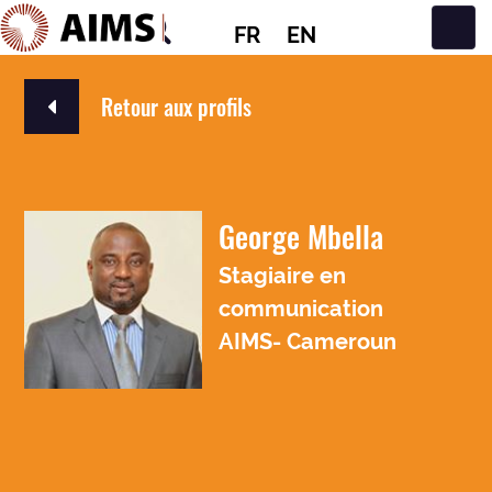
FR
EN
Navigation principale
Retour aux profils
George Mbella
Stagiaire en
communication
AIMS- Cameroun