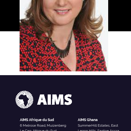
AIMS Afrique du Sud
AIMS Ghana
6 Melrose Road, Muizenberg
SummerHill Estates, East
Le Cap, Afrique du Sud
Legon Hills, Santoe Accra,