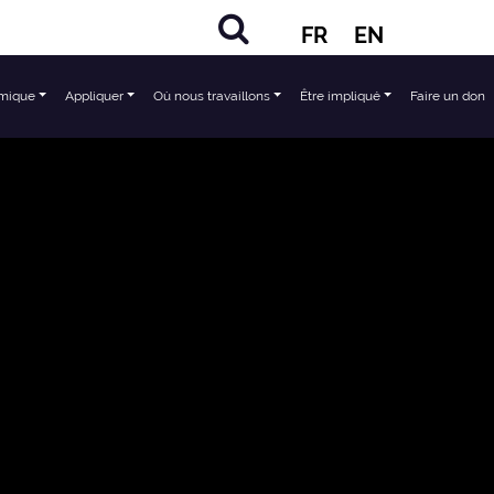
FR
EN
mique
Appliquer
Où nous travaillons
Être impliqué
Faire un don