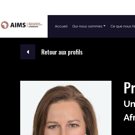
Accueil
Qui nous sommes
Ce que nous f
Navigation principale
Retour aux profils
Pr
Un
Af