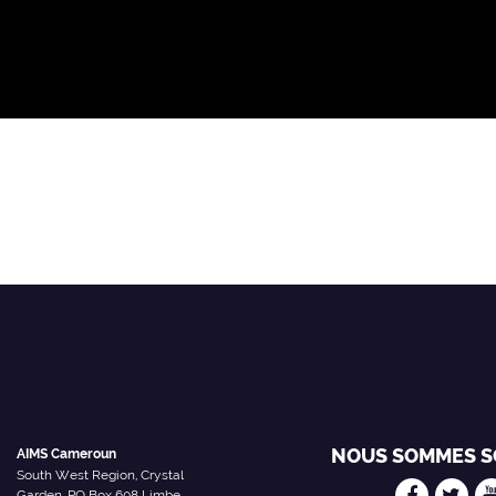
NOUS SOMMES S
AIMS Cameroun
South West Region, Crystal
Garden, PO Box 608 Limbe