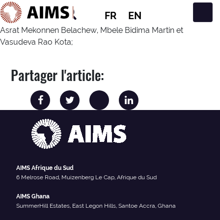
FR
EN
Navigation principale
Asrat Mekonnen Belachew, Mbele Bidima Martin et
Vasudeva Rao Kota;
Partager l'article:
AIMS Afrique du Sud
6 Melrose Road, Muizenberg Le Cap, Afrique du Sud
AIMS Ghana
SummerHill Estates, East Legon Hills, Santoe Accra, Ghana