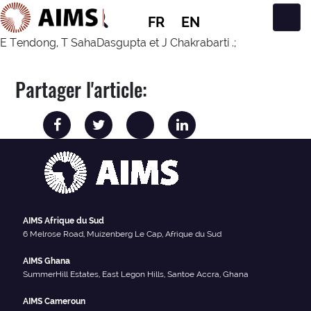
FR
EN
Navigation principale
E Tendong, T SahaDasgupta et J Chakrabarti .;
Partager l'article:
AIMS Afrique du Sud
6 Melrose Road, Muizenberg Le Cap, Afrique du Sud
AIMS Ghana
SummerHill Estates, East Legon Hills, Santoe Accra, Ghana
AIMS Cameroun