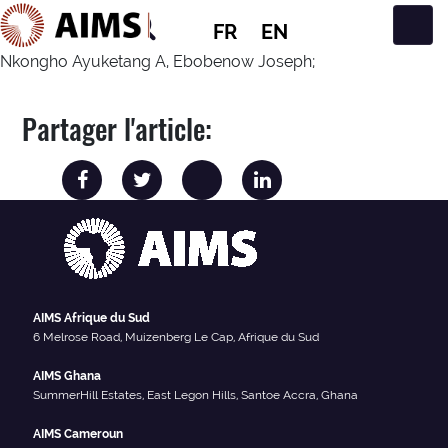
FR
EN
Navigation principale
Nkongho Ayuketang A, Ebobenow Joseph;
Partager l'article:
AIMS Afrique du Sud
6 Melrose Road, Muizenberg Le Cap, Afrique du Sud
AIMS Ghana
SummerHill Estates, East Legon Hills, Santoe Accra, Ghana
AIMS Cameroun