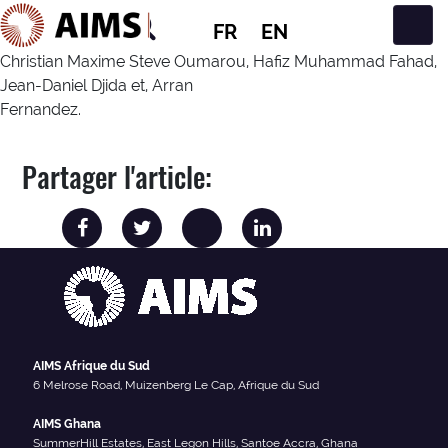
FR
EN
Navigation principale
Christian Maxime Steve Oumarou, Hafiz Muhammad Fahad,
Jean-Daniel Djida et, Arran
Fernandez.
Partager l'article:
AIMS Afrique du Sud
6 Melrose Road, Muizenberg Le Cap, Afrique du Sud
AIMS Ghana
SummerHill Estates, East Legon Hills, Santoe Accra, Ghana