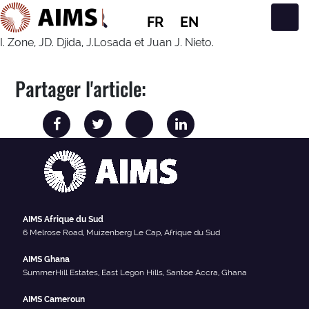
FR
EN
Navigation principale
I. Zone, JD. Djida, J.Losada et Juan J. Nieto.
Partager l'article:
AIMS Afrique du Sud
6 Melrose Road, Muizenberg Le Cap, Afrique du Sud
AIMS Ghana
SummerHill Estates, East Legon Hills, Santoe Accra, Ghana
AIMS Cameroun