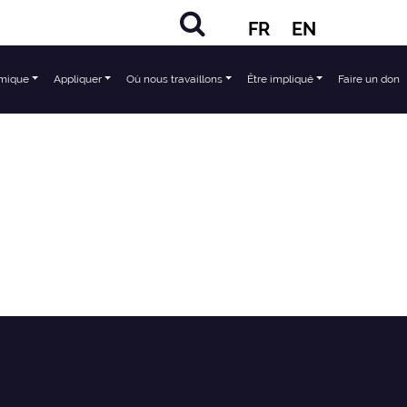
FR
EN
mique
Appliquer
Où nous travaillons
Être impliqué
Faire un don