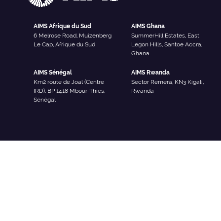
AIMS Afrique du Sud
AIMS Ghana
6 Melrose Road, Muizenberg
SummerHill Estates, East
Le Cap, Afrique du Sud
Legon Hills, Santoe Accra,
Ghana
AIMS Sénégal
AIMS Rwanda
Km2 route de Joal (Centre
Sector Remera, KN3 Kigali,
IRD), BP 1418 Mbour-Thies,
Rwanda
Sénégal