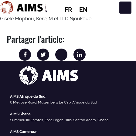
FR
EN
Navigation principale
Gisèle Mophou, Kéré, M et LLD Njoukoué.
Partager l'article:
AIMS Afrique du Sud
6 Melrose Road, Muizenberg Le Cap, Afrique du Sud
AIMS Ghana
SummerHill Estates, East Legon Hills, Santoe Accra, Ghana
AIMS Cameroun