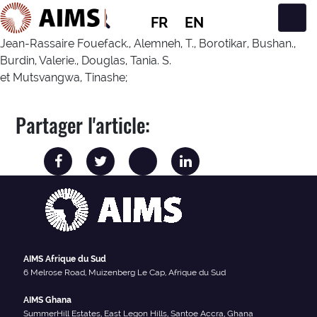
FR
EN
Navigation principale
Jean-Rassaire Fouefack., Alemneh, T., Borotikar, Bushan.,
Burdin, Valerie., Douglas, Tania. S.
et Mutsvangwa, Tinashe;
Partager l'article:
AIMS Afrique du Sud
6 Melrose Road, Muizenberg Le Cap, Afrique du Sud
AIMS Ghana
SummerHill Estates, East Legon Hills, Santoe Accra, Ghana