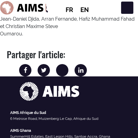
FR
EN
Navigation principale
Jean-Daniel Djida, Arran Fernande, Hafiz Muhammad Fahad
et Christian Maxime Steve
Oumarou.
Partager l'article:
AIMS Afrique du Sud
6 Melrose Road, Muizenberg Le Cap, Afrique du Sud
AIMS Ghana
SummerHill Estates, East Legon Hills, Santoe Accra, Ghana