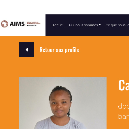
Accueil
Qui nous sommes
Ce que nous f
Navigation principale
Retour aux profils
C
doc
ban