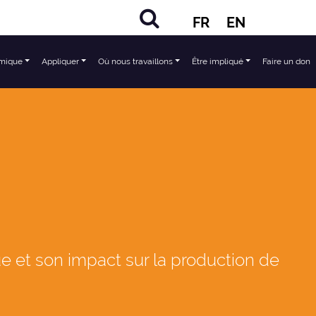
FR
EN
mique
Appliquer
Où nous travaillons
Être impliqué
Faire un don
 et son impact sur la production de