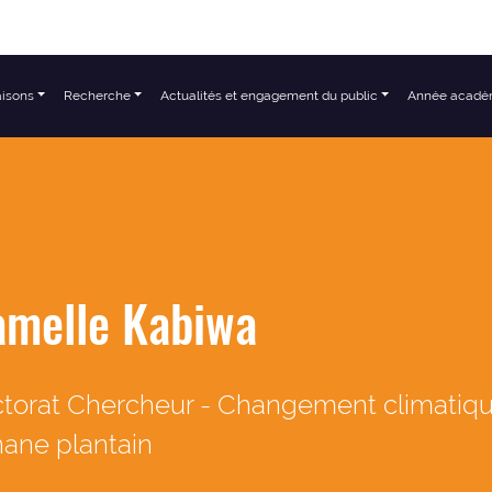
aisons
Recherche
Actualités et engagement du public
Année acadé
amelle Kabiwa
torat Chercheur - Changement climatique
ane plantain