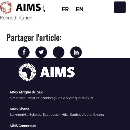
FR
EN
Navigation principale
Kenneth Kunen
Partager l'article:
AIMS Afrique du Sud
6 Melrose Road, Muizenberg Le Cap, Afrique du Sud
AIMS Ghana
SummerHill Estates, East Legon Hills, Santoe Accra, Ghana
AIMS Cameroun