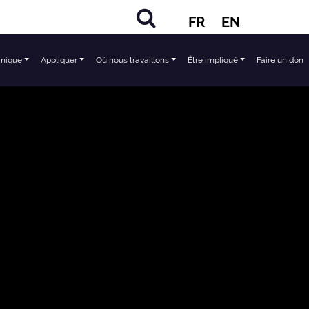
FR
EN
mique
Appliquer
Où nous travaillons
Être impliqué
Faire un don