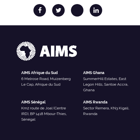
AIMS Afrique du Sud
AIMS Ghana
6 Melrose Road, Muizenberg
SummerHill Estates, East
Le Cap, Afrique du Sud
Legon Hills, Santoe Accra,
Ghana
AIMS Sénégal
AIMS Rwanda
Km2 route de Joal (Centre
Sector Remera, KN3 Kigali,
IRD), BP 1418 Mbour-Thies,
Rwanda
Sénégal