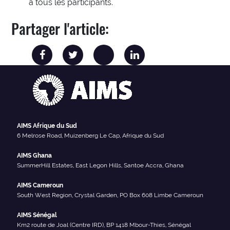
à tous les participants.
Partager l'article:
AIMS Afrique du Sud
6 Melrose Road, Muizenberg Le Cap, Afrique du Sud
AIMS Ghana
SummerHill Estates, East Legon Hills, Santoe Accra, Ghana
AIMS Cameroun
South West Region, Crystal Garden, PO Box 608 Limbe Cameroun
AIMS Sénégal
Km2 route de Joal (Centre IRD), BP 1418 Mbour-Thies, Sénégal