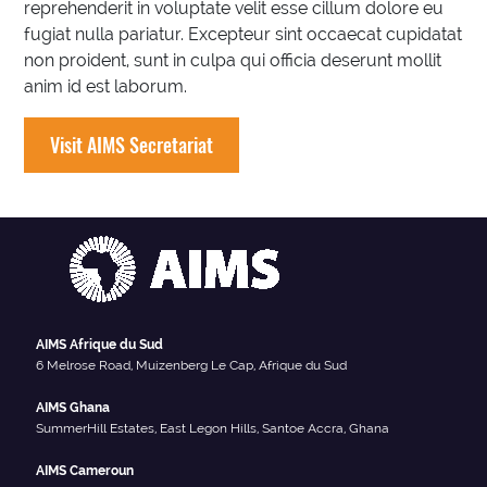
reprehenderit in voluptate velit esse cillum dolore eu
fugiat nulla pariatur. Excepteur sint occaecat cupidatat
non proident, sunt in culpa qui officia deserunt mollit
anim id est laborum.
Visit AIMS Secretariat
AIMS Afrique du Sud
6 Melrose Road, Muizenberg Le Cap, Afrique du Sud
AIMS Ghana
SummerHill Estates, East Legon Hills, Santoe Accra, Ghana
AIMS Cameroun