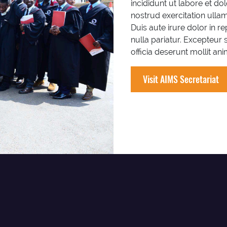
incididunt ut labore et d
nostrud exercitation ulla
Duis aute irure dolor in re
nulla pariatur. Excepteur 
officia deserunt mollit an
Visit AIMS Secretariat