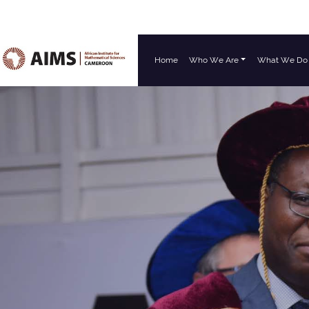
Home
Who We Are
What We Do
Main Navigation