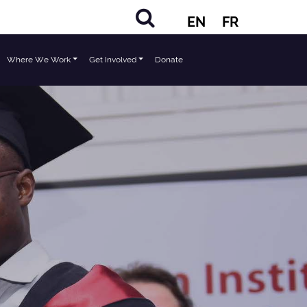
EN
FR
Where We Work
Get Involved
Donate