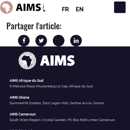
FR
EN
Navigation principale
Partager l'article:
AIMS Afrique du Sud
6 Melrose Road, Muizenberg Le Cap, Afrique du Sud
AIMS Ghana
SummerHill Estates, East Legon Hills, Santoe Accra, Ghana
AIMS Cameroun
South West Region, Crystal Garden, PO Box 608 Limbe Cameroun