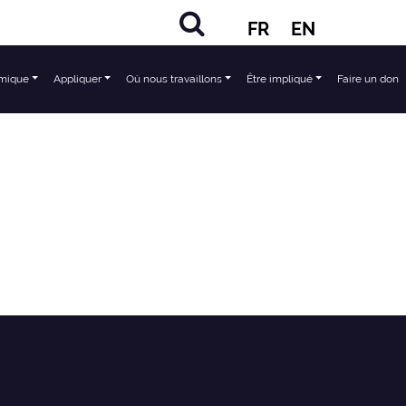
FR
EN
mique
Appliquer
Où nous travaillons
Être impliqué
Faire un don