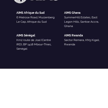
AIMS Afrique du Sud
AIMS Ghana
6 Melrose Road, Muizenberg
SummerHill Estates, East
Le Cap, Afrique du Sud
Legon Hills, Santoe Accra,
Ghana
AIMS Sénégal
AIMS Rwanda
Km2 route de Joal (Centre
Sector Remera, KN3 Kigali,
IRD), BP 1418 Mbour-Thies,
Rwanda
Sénégal