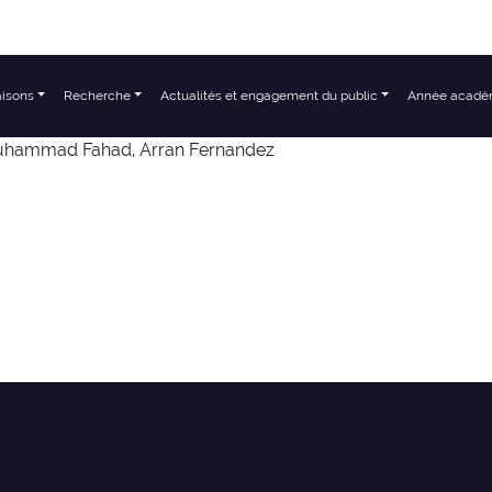
aisons
Recherche
Actualités et engagement du public
Année acadé
 Muhammad Fahad, Arran Fernandez