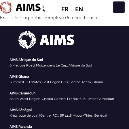
FR
EN
Navigation principale
Researcher Type :
Chaire de recherche
Entrez la biographie complète du chercheur ici
AIMS Afrique du Sud
6 Melrose Road, Muizenberg Le Cap, Afrique du Sud
AIMS Ghana
SummerHill Estates, East Legon Hills, Santoe Accra, Ghana
AIMS Cameroun
South West Region, Crystal Garden, PO Box 608 Limbe Cameroun
AIMS Sénégal
Km2 route de Joal (Centre IRD), BP 1418 Mbour-Thies, Sénégal
AIMS Rwanda