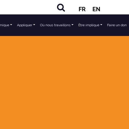
FR
EN
mique
Appliquer
Où nous travaillons
Être impliqué
Faire un don