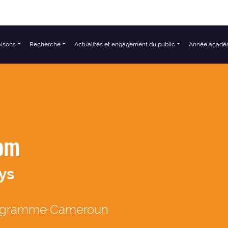
aisons
Recherche
Actualités et engagement du public
Année acadé
om
ys
ogramme Cameroun