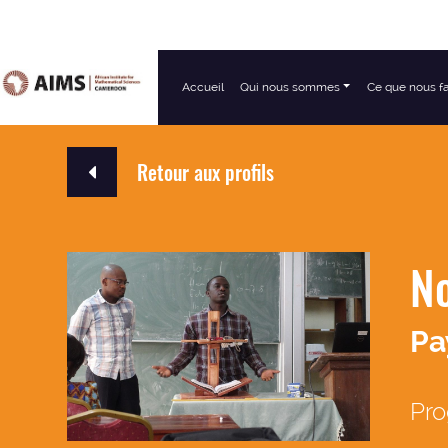
Accueil
Qui nous sommes
Ce que nous f
Navigation principale
Retour aux profils
N
Pa
Pr