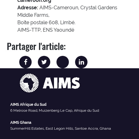
cameroon.org
Adresse:
AIMS-Cameroun, Crystal Gardens
Middle Farms,
Boîte postale 608, Limbé.
AIMS-TTP, ENS Yaoundé
Partager l'article:
AIMS Afrique du Sud
6 Melrose Road, Muizenberg Le Cap, Afrique du Sud
AIMS Ghana
SummerHill Estates, East Legon Hills, Santoe Accra, Ghana