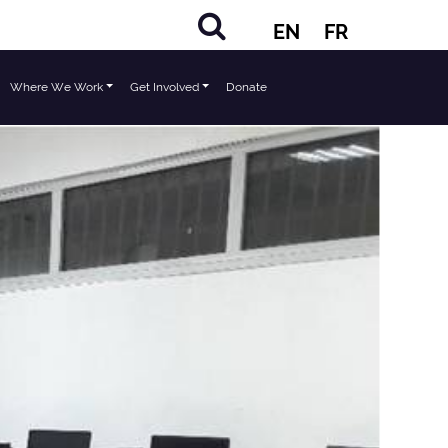
EN
FR
Where We Work
Get Involved
Donate