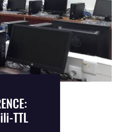
RENCE:
li-TTL