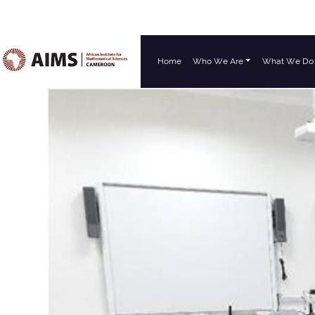
Home
Who We Are
What We Do
Main Navigation