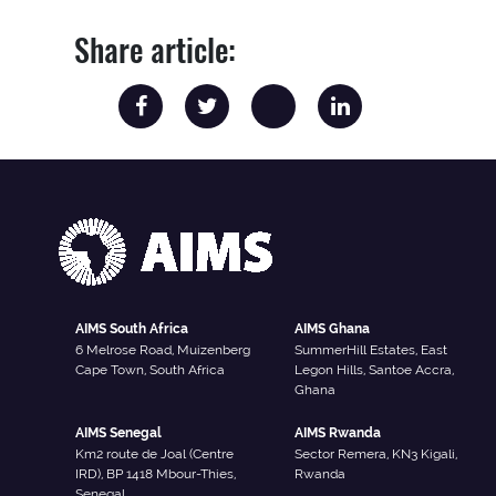
Share article:
AIMS South Africa
AIMS Ghana
6 Melrose Road, Muizenberg
SummerHill Estates, East
Cape Town, South Africa
Legon Hills, Santoe Accra,
Ghana
AIMS Senegal
AIMS Rwanda
Km2 route de Joal (Centre
Sector Remera, KN3 Kigali,
IRD), BP 1418 Mbour-Thies,
Rwanda
Senegal